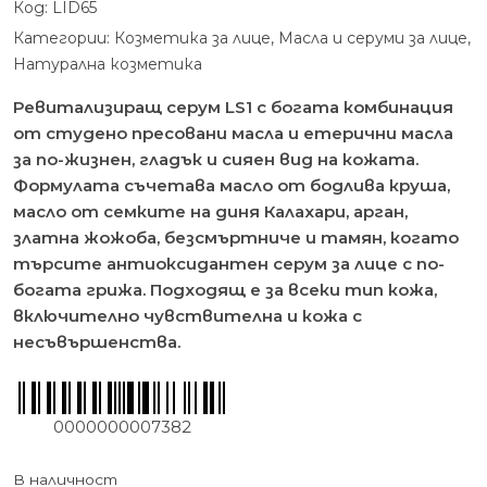
Код:
LID65
Категории:
Козметика за лице
,
Масла и серуми за лице
,
Натурална козметика
Ревитализиращ серум LS1 с богата комбинация
от студено пресовани масла и етерични масла
за по-жизнен, гладък и сияен вид на кожата.
Формулата съчетава масло от бодлива круша,
масло от семките на диня Калахари, арган,
златна жожоба, безсмъртниче и тамян, когато
търсите антиоксидантен серум за лице с по-
богата грижа. Подходящ е за всеки тип кожа,
включително чувствителна и кожа с
несъвършенства.
0000000007382
В наличност