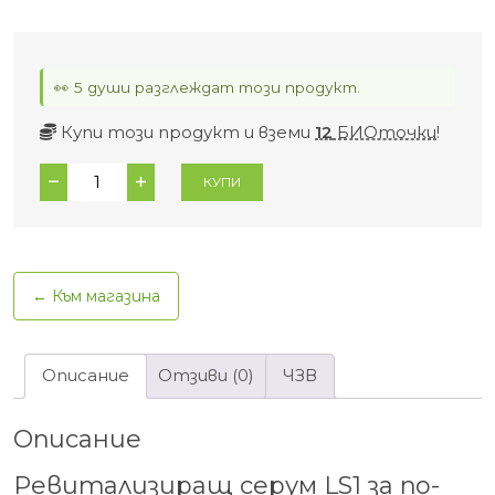
👀 5 души разглеждат този продукт.
Купи този продукт и вземи
12
БИОточки
!
количество
КУПИ
за
Ревитализиращ
серум
LS1
← Към магазина
Lidkor
20
мл
Описание
Отзиви (0)
ЧЗВ
Описание
Ревитализиращ серум LS1 за по-