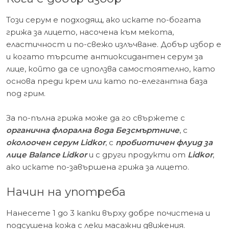
Този серум е подходящ, ако искате по-богата
грижа за лицето, насочена към мекота,
еластичност и по-свежо излъчване. Добър избор е
и когато търсите антиоксидантен серум за
лице, който да се използва самостоятелно, като
основа преди крем или като по-елегантна база
под грим.
За по-пълна грижа може да го свържете с
органична флорална вода Безсмъртниче
, с
околоочен серум Lidkor
, с
пробиотичен флуид за
лице Balance Lidkor
и с други продукти от
Lidkor
,
ако искате по-завършена грижа за лицето.
Начин на употреба
Нанесете 1 до 3 капки върху добре почистена и
подсушена кожа с леки масажни движения.