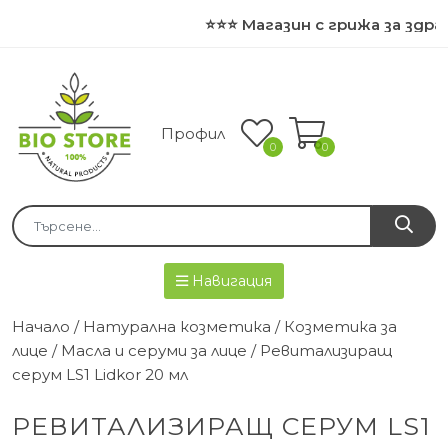
⭐⭐⭐ Магазин с грижа за здра
Профил
0
0
Навигация
Начало
/
Натурална козметика
/
Козметика за
лице
/
Масла и серуми за лице
/ Ревитализиращ
серум LS1 Lidkor 20 мл
РЕВИТАЛИЗИРАЩ СЕРУМ LS1