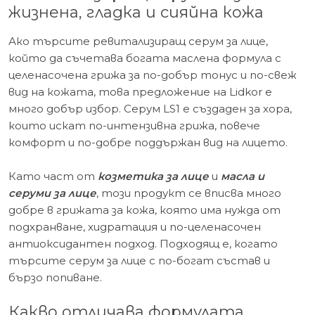
жизнена, гладка и сияйна кожа
Ако търсите ревитализиращ серум за лице,
който да съчетава богата маслена формула с
целенасочена грижа за по-добър тонус и по-свеж
вид на кожата, това предложение на Lidkor е
много добър избор. Серум LS1 е създаден за хора,
които искат по-интензивна грижа, повече
комфорт и по-добре поддържан вид на лицето.
Като част от
козметика за лице
и
масла и
серуми за лице
, този продукт се вписва много
добре в грижата за кожа, която има нужда от
подхранване, хидратация и по-целенасочен
антиоксидантен подход. Подходящ е, когато
търсите серум за лице с по-богат състав и
бързо попиване.
Какво отличава формулата