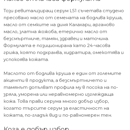
Този ревитализиращ серум LS1 съчетава студено
пресовано масло от семената на бодлива круша,
масло от семките на диня Калахари, арганово
масло, златна жожоба, етерично масло от
безсмъртниче, тамян, здравец и маточина.
Формулата е позиционирана като 24-часова
грижа, която подхранва, хидратира, омекотява и
успокоява кожата.
Маслото от бодлива круша е един от големите
акценти в продукта, а безсмъртничето и
тамянът допълват профила му в посока на по-
зряла, уморена или неравномерно изглеждаща
кожа. Това прави серума много добър избор,
когато търсите серум за еластичност на
кожата, по-гладък вид и по-равномерен тен.
Кога е добър избор